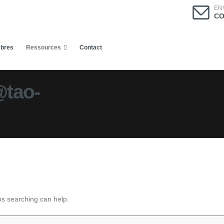
EN
CO
bres
Ressources
Contact
@tao-
ps searching can help.