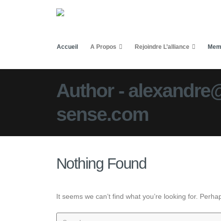
Accueil
A Propos
Rejoindre L’alliance
Mem
Author - alexandre
sense.com
Nothing Found
It seems we can’t find what you’re looking for. Perha